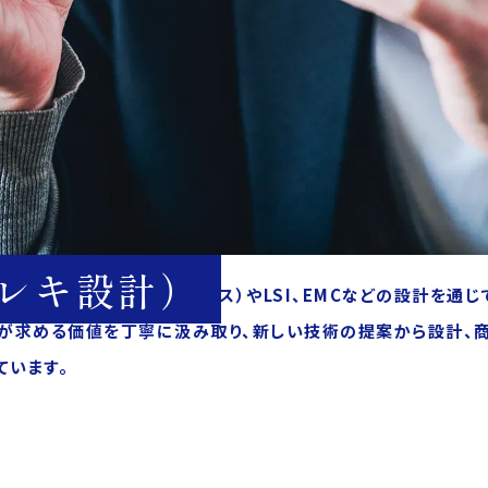
レキ設計）
子回路（基板・SoC・ハーネス）やLSI、EMCなどの設計を通
様が求める価値を丁寧に汲み取り、新しい技術の提案から設計、商
ています。