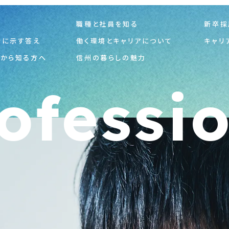
プ
職種と社員を知る
新卒採
会に示す答え
働く環境とキャリアについて
キャリ
れから知る方へ
信州の暮らしの魅力
ofessi