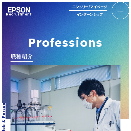
MENU
エントリー/マイページ
インターンシップ
Recruitment
Professions
職種紹介
Job & Person