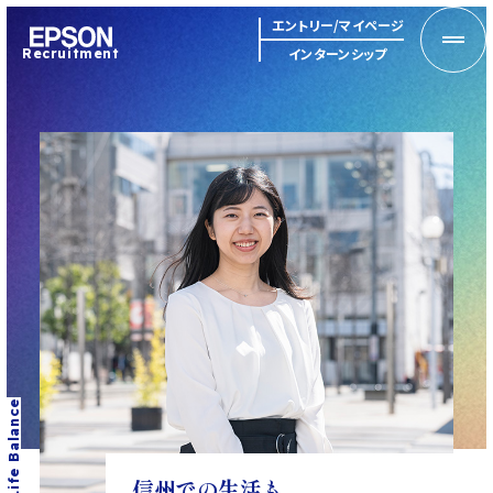
MENU
エントリー/マイページ
インターンシップ
Recruitment
Work Life Balance
信州での生活も、