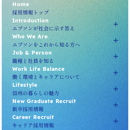
Home
採用情報トップ
Introduction
エプソンが社会に示す答え
Who We Are
エプソンをこれから知る方へ
Job & Person
職種と社員を知る
Work Life Balance
働く環境とキャリアについて
Lifestyle
信州の暮らしの魅力
New Graduate Recruit
新卒採用情報
Career Recruit
キャリア採用情報